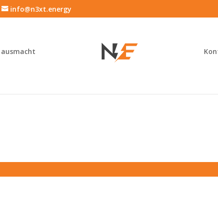
info@n3xt.energy
 ausmacht
Kon